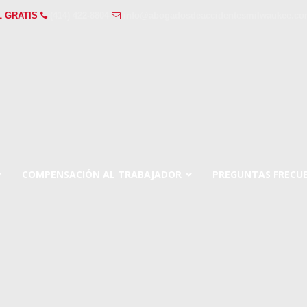
L GRATIS
(414) 422-8804
info@abogadosdeaccidentesmilwaukee.c
COMPENSACIÓN AL TRABAJADOR
PREGUNTAS FRECU