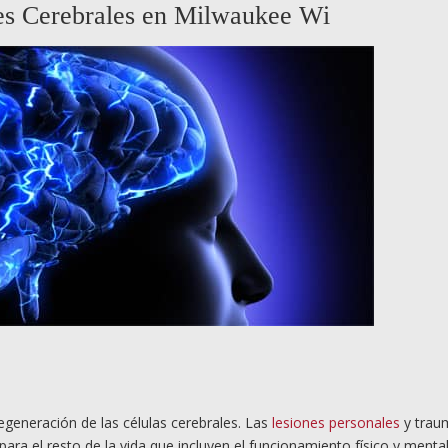
es Cerebrales en Milwaukee Wi
degeneración de las células cerebrales. Las
lesiones personales
y trau
ra el resto de la vida que incluyen el funcionamiento físico y mental