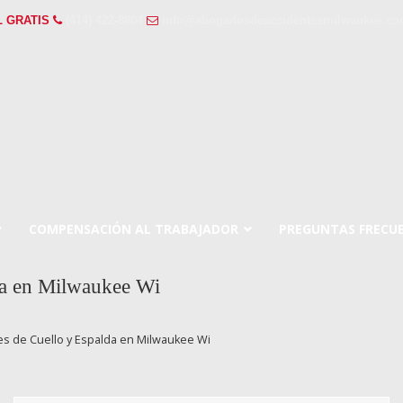
L GRATIS
(414) 422-8804
info@abogadosdeaccidentesmilwaukee.c
COMPENSACIÓN AL TRABAJADOR
PREGUNTAS FRECU
da en Milwaukee Wi
s de Cuello y Espalda en Milwaukee Wi