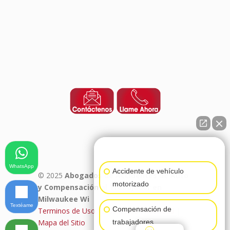
👋🏼¿Cómo puedo ayudarte?
WhatsApp
Accidente de vehículo
© 2025
Abogados de Accidentes de Auto
motorizado
y Compensación al Trabajador en
Milwaukee Wi
Textéame
Compensación de
Terminos de Uso
|
Politica de Privacidad
|
trabajadores
Mapa del Sitio