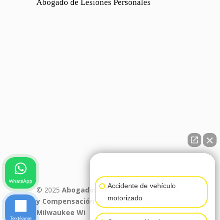
Abogado de Lesiones Personales
👋🏼¿Cómo puedo ayudarte?
WhatsApp
Accidente de vehículo
© 2025
Abogados de Accidentes de Auto
motorizado
y Compensación al Trabajador en
Milwaukee Wi
Textéame