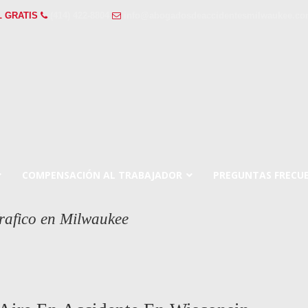
L GRATIS
(414) 422-8804
info@abogadosdeaccidentesmilwaukee.c
COMPENSACIÓN AL TRABAJADOR
PREGUNTAS FRECU
rafico en Milwaukee