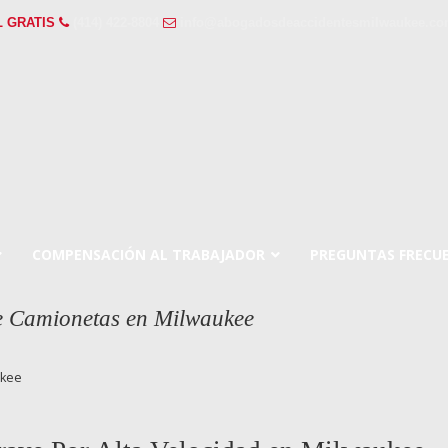
L GRATIS
(414) 422-8804
info@abogadosdeaccidentesmilwaukee.c
COMPENSACIÓN AL TRABAJADOR
PREGUNTAS FRECU
e Camionetas en Milwaukee
ukee