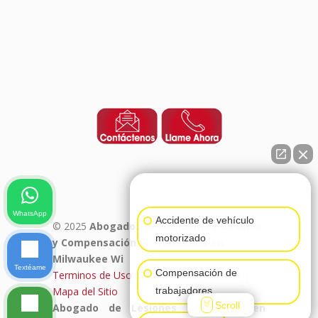
👋🏼¿Cómo puedo ayudarte?
WhatsApp
Accidente de vehículo
© 2025
Abogados de Accidentes de Auto
motorizado
y Compensación al Trabajador en
Milwaukee Wi
Textéame
Compensación de
Terminos de Uso
|
Politica de Privacidad
|
trabajadores
Mapa del Sitio
Scroll
Abogado de Lesiones Personales en