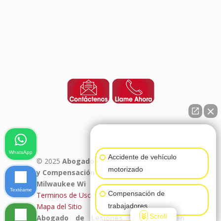
👋🏼¿Cómo puedo ayudarte?
WhatsApp
Accidente de vehículo
© 2025
Abogados de Accidentes de Auto
motorizado
y Compensación al Trabajador en
Milwaukee Wi
Textéame
Compensación de
Terminos de Uso
|
Politica de Privacidad
|
trabajadores
Mapa del Sitio
Scroll
Abogado de Lesiones Personales en